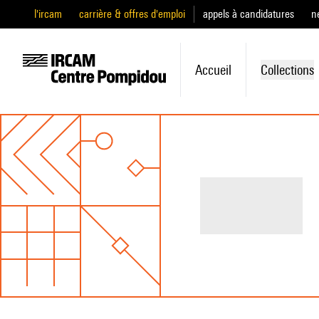
l'ircam
carrière & offres d'emploi
appels à candidatures
n
Accueil
Collections