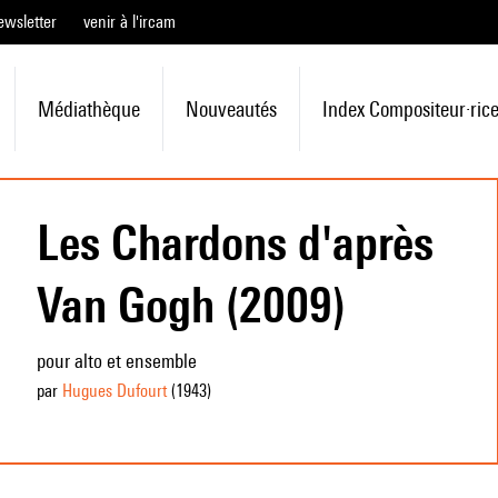
ewsletter
venir à l'ircam
Médiathèque
Nouveautés
Index Compositeur·ric
Les Chardons d'après
Van Gogh (2009)
pour alto et ensemble
par
Hugues Dufourt
(1943
)