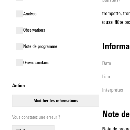
trompette, tro
analyse
(aussi flûte pi
observations
informa
Note de programme
œuvre similaire
date
lieu
action
interprètes
modifier les informations
Note 
Vous constatez une erreur ?
Note de progr