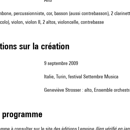
mbone, percussionniste, cor, basson (aussi contrebasson), 2 clarinette
ccolo), violon, violon II, 2 altos, violoncelle, contrebasse
tions sur la création
9 septembre 2009
Italie, Turin, festival Settembre Musica
Geneviève Strosser : alto, Ensemble orchest
de programme
amme à consulter sur le
site des éditions Lemoine
(lien vérifié en jan