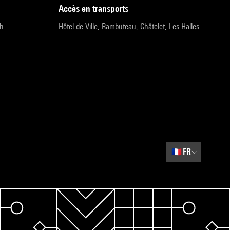
accès en transports
9h
Hôtel de Ville, Rambuteau, Châtelet, Les Halles
🇫🇷
FR