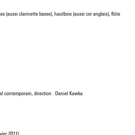
s (aussi clarinette basse), hautbois (aussi cor anglais), flûte
ral contemporain, direction : Daniel Kawka.
vier 2011).