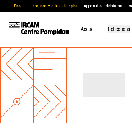
l'ircam
carrière & offres d'emploi
appels à candidatures
n
Accueil
Collections