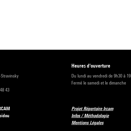
heures d'ouverture
r-Stravinsky
Du lundi au vendredi de 9h30 à 1
Fermé le samedi et le dimanche
 48 43
’IRCAM
Projet Répertoire Ircam
pidou
Infos / Méthodologie
Mentions Légales