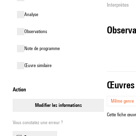
interprètes
analyse
observ
observations
Note de programme
œuvre similaire
œuvres
action
Même genre
modifier les informations
Cette fiche œuvr
Vous constatez une erreur ?