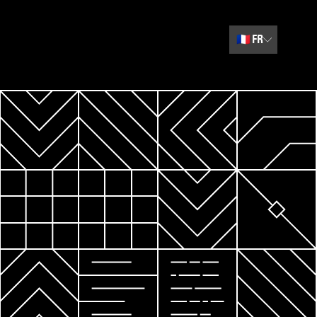
🇫🇷
FR