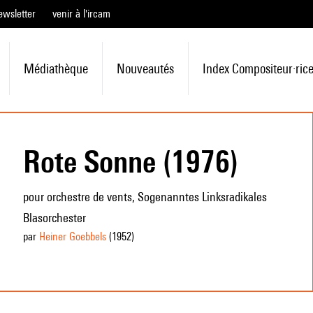
ewsletter
venir à l'ircam
Médiathèque
Nouveautés
Index Compositeur·ric
Rote Sonne (1976)
pour orchestre de vents, Sogenanntes Linksradikales
Blasorchester
par
Heiner Goebbels
(1952
)