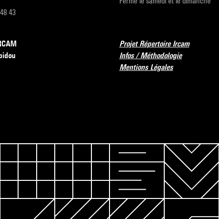
Fermé le samedi et le dimanche
 48 43
’IRCAM
Projet Répertoire Ircam
pidou
Infos / Méthodologie
Mentions Légales