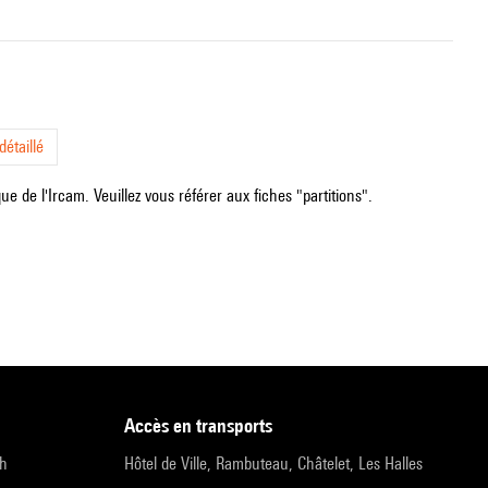
étaillé
e de l'Ircam. Veuillez vous référer aux fiches "partitions".
accès en transports
9h
Hôtel de Ville, Rambuteau, Châtelet, Les Halles