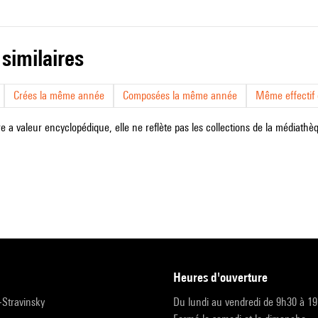
 similaires
Crées la même année
Composées la même année
Même effectif d
e a valeur encyclopédique, elle ne reflète pas les collections de la médiathèqu
heures d'ouverture
r-Stravinsky
Du lundi au vendredi de 9h30 à 1