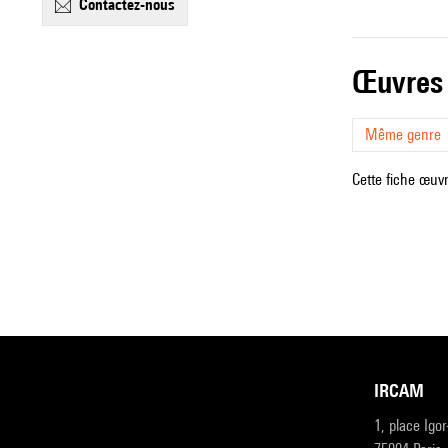
contactez-nous
œuvres
Même genre
Cette fiche œuvr
IRCAM
1, place Igo