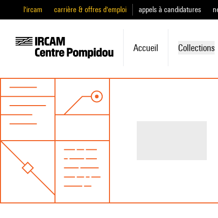
l'ircam
carrière & offres d'emploi
appels à candidatures
n
Accueil
Collections