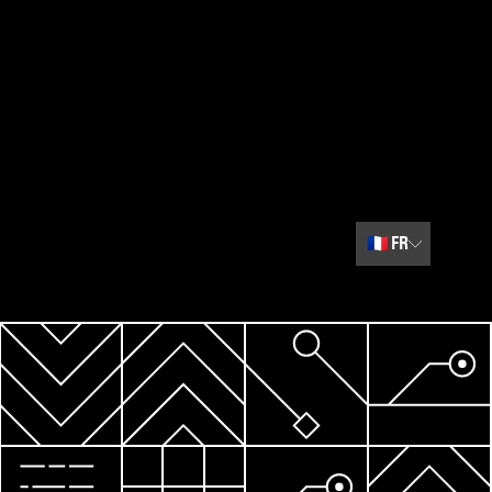
🇫🇷
FR