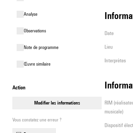
informa
analyse
observations
date
lieu
Note de programme
interprètes
œuvre similaire
Informa
action
RIM (réalisateur(s) en informatique
modifier les informations
musicale)
Vous constatez une erreur ?
Dispositif éle