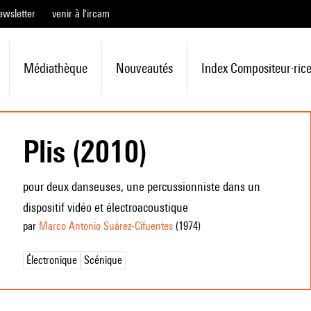
ewsletter
venir à l'ircam
Médiathèque
Nouveautés
Index Compositeur·ric
Plis (2010)
pour deux danseuses, une percussionniste dans un
dispositif vidéo et électroacoustique
par
Marco Antonio Suárez-Cifuentes
(1974
)
Électronique
Scénique