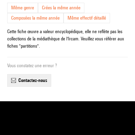
Même genre
Crées la même année
Composées la même année
Même effectif détaillé
Cette fiche œuvre a valeur encyclopédique, elle ne reflète pas les
collections de la médiathèque de l'Ircam. Veuillez vous référer aux
fiches "partitions".
Vous constatez une erreur ?
contactez-nous