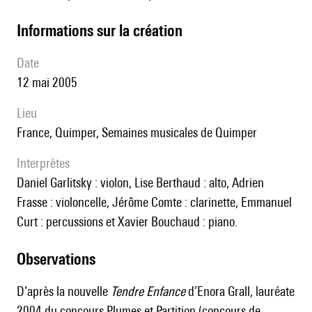
informations sur la création
date
12 mai 2005
lieu
France, Quimper, Semaines musicales de Quimper
interprètes
Daniel Garlitsky : violon, Lise Berthaud : alto, Adrien
Frasse : violoncelle, Jérôme Comte : clarinette, Emmanuel
Curt : percussions et Xavier Bouchaud : piano.
observations
D’après la nouvelle
Tendre Enfance
d’Enora Grall, lauréate
2004 du concours Plumes et Partition (concours de