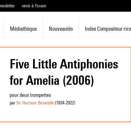
ewsletter
venir à l'ircam
Médiathèque
Nouveautés
Index Compositeur·ric
Five Little Antiphonies
for Amelia (2006)
pour deux trompettes
par
Sir Harrison Birtwistle
(1934
-2022
)