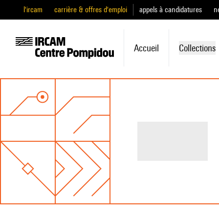
l'ircam
carrière & offres d'emploi
appels à candidatures
n
Accueil
Collections