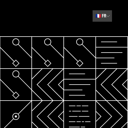
🇫🇷
FR