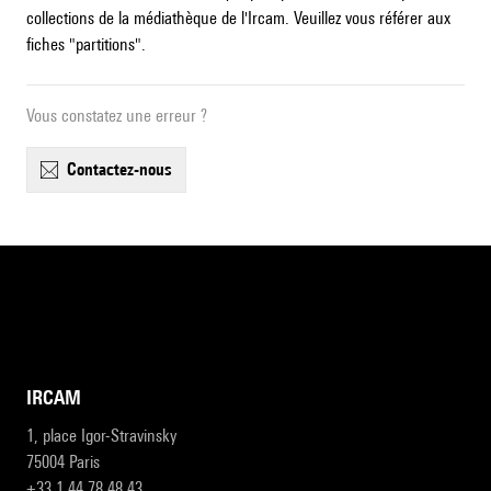
collections de la médiathèque de l'Ircam. Veuillez vous référer aux
fiches "partitions".
Vous constatez une erreur ?
contactez-nous
IRCAM
1, place Igor-Stravinsky
75004 Paris
+33 1 44 78 48 43