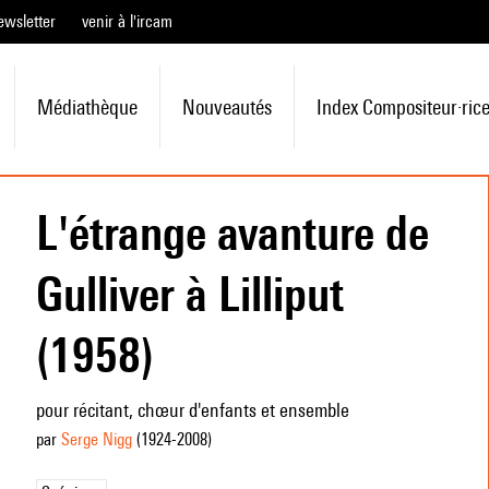
ewsletter
venir à l'ircam
Médiathèque
Nouveautés
Index Compositeur·ric
L'étrange avanture de
Gulliver à Lilliput
(1958)
pour récitant, chœur d'enfants et ensemble
par
Serge Nigg
(1924
-2008
)