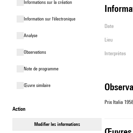
informations sur la création
informa
Information sur l'électronique
date
analyse
lieu
observations
interprètes
Note de programme
observ
œuvre similaire
Prix Italia 1958
action
modifier les informations
œuvres