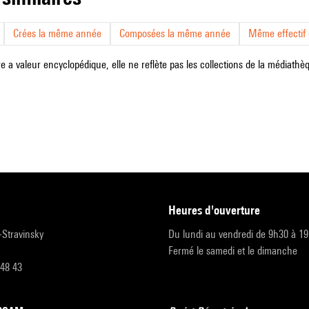
Crées la même année
Composées la même année
Même effectif d
e a valeur encyclopédique, elle ne reflète pas les collections de la médiathèqu
heures d'ouverture
r-Stravinsky
Du lundi au vendredi de 9h30 à 1
Fermé le samedi et le dimanche
 48 43