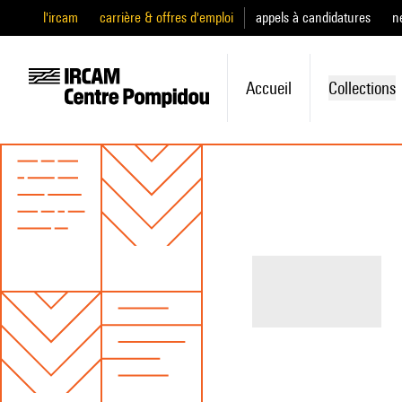
l'ircam
carrière & offres d'emploi
appels à candidatures
n
Accueil
Collections