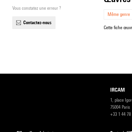
Vous constatez une erreur ?
Même genre
contactez-nous
Cette fiche œuvr
IRCAM
1, place Igo
75004 Paris
+33 1 44 78