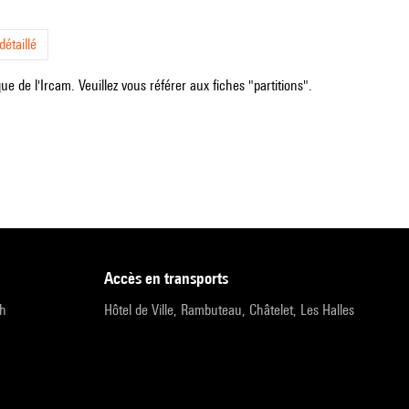
étaillé
e de l'Ircam. Veuillez vous référer aux fiches "partitions".
accès en transports
9h
Hôtel de Ville, Rambuteau, Châtelet, Les Halles