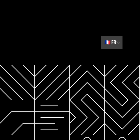
🇫🇷
FR