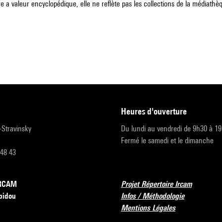
e a valeur encyclopédique, elle ne reflète pas les collections de la médiathèqu
heures d'ouverture
r-Stravinsky
Du lundi au vendredi de 9h30 à 1
Fermé le samedi et le dimanche
 48 43
’IRCAM
Projet Répertoire Ircam
pidou
Infos / Méthodologie
Mentions Légales