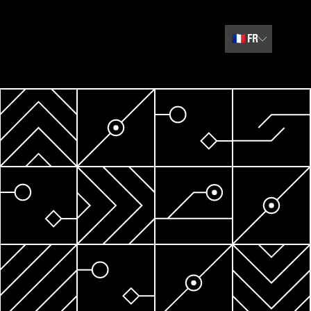
🇫🇷
FR