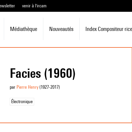
ewsletter
venir à l'ircam
Médiathèque
Nouveautés
Index Compositeur·ric
Facies (1960)
par
Pierre Henry
(1927
-2017
)
Électronique