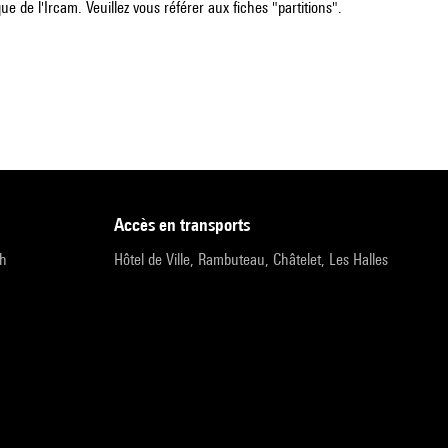
e de l'Ircam. Veuillez vous référer aux fiches "partitions".
accès en transports
9h
Hôtel de Ville, Rambuteau, Châtelet, Les Halles