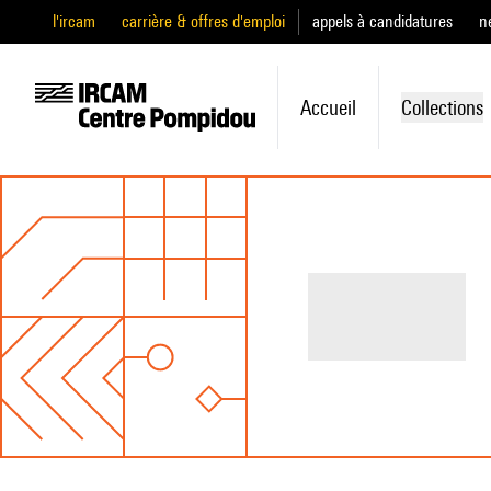
l'ircam
carrière & offres d'emploi
appels à candidatures
n
Accueil
Collections