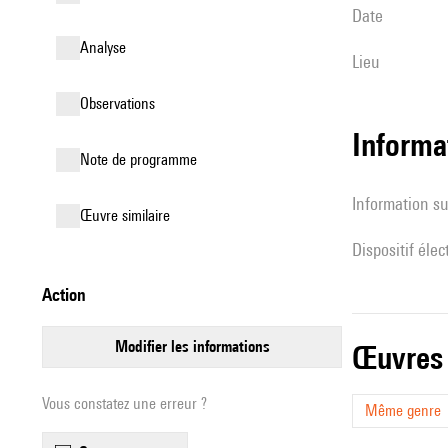
date
analyse
lieu
observations
Informa
Note de programme
Information su
œuvre similaire
Dispositif éle
action
modifier les informations
œuvres
Vous constatez une erreur ?
Même genre