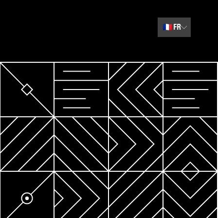
🇫🇷
FR