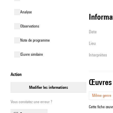
analyse
informa
observations
date
Note de programme
lieu
œuvre similaire
interprètes
action
œuvres
modifier les informations
Même genre
Vous constatez une erreur ?
Cette fiche œuvr