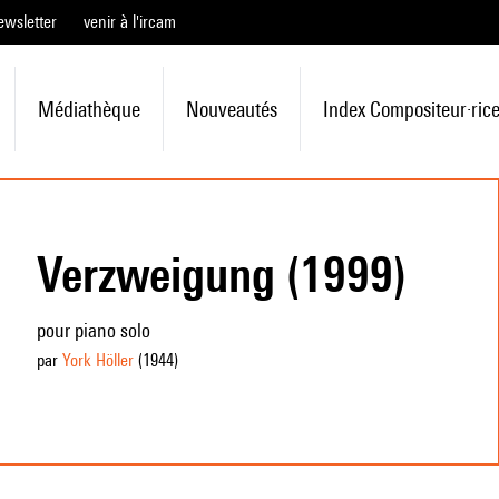
ewsletter
venir à l'ircam
Médiathèque
Nouveautés
Index Compositeur·ric
Verzweigung (1999)
pour piano solo
par
York Höller
(1944
)