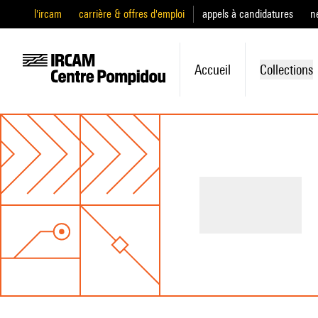
l'ircam
carrière & offres d'emploi
appels à candidatures
n
Accueil
Collections