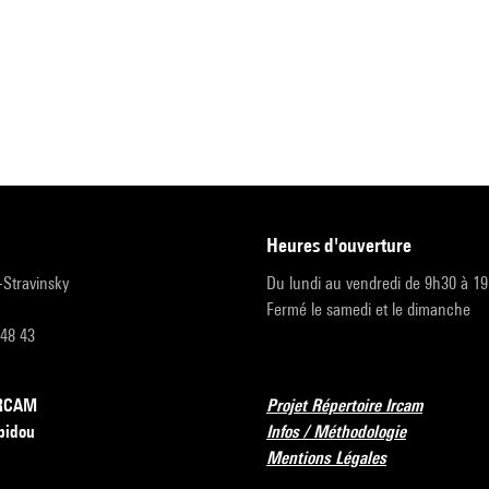
heures d'ouverture
r-Stravinsky
Du lundi au vendredi de 9h30 à 1
Fermé le samedi et le dimanche
 48 43
’IRCAM
Projet Répertoire Ircam
pidou
Infos / Méthodologie
Mentions Légales