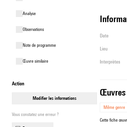
analyse
informa
observations
date
Note de programme
lieu
œuvre similaire
interprètes
action
œuvres
modifier les informations
Même genre
Vous constatez une erreur ?
Cette fiche œuvr