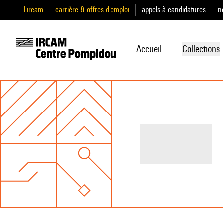
l'ircam
carrière & offres d'emploi
appels à candidatures
n
Accueil
Collections