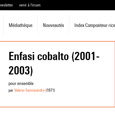
ewsletter
venir à l'ircam
Médiathèque
Nouveautés
Index Compositeur·ric
Enfasi cobalto (2001-
2003)
pour ensemble
par
Valerio Sannicandro
(1971
)