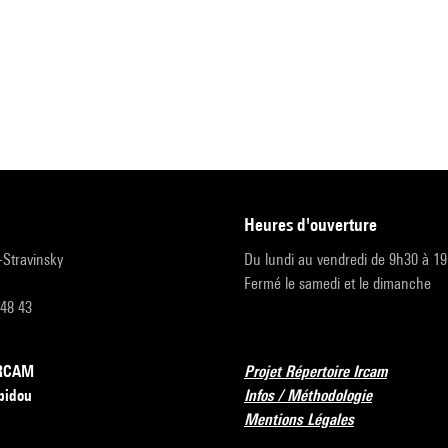
heures d'ouverture
r-Stravinsky
Du lundi au vendredi de 9h30 à 1
Fermé le samedi et le dimanche
 48 43
’IRCAM
Projet Répertoire Ircam
pidou
Infos / Méthodologie
Mentions Légales