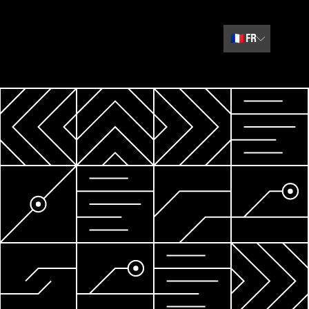
🇫🇷
FR