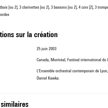
tbois [ou 2], 3 clarinettes [ou 2], 3 bassons [ou 2], 4 cors [2], 3 trom
cordes
tions sur la création
25 juin 2003
Canada, Montréal, Festival international d
l'Ensemble orchestral contemporain de Lyon, l'Orchestre symphonique des jeunes de Montréal, direction :
Daniel Kawka.
 similaires