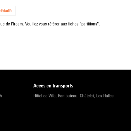
étaillé
e de l'Ircam. Veuillez vous référer aux fiches "partitions".
accès en transports
9h
Hôtel de Ville, Rambuteau, Châtelet, Les Halles