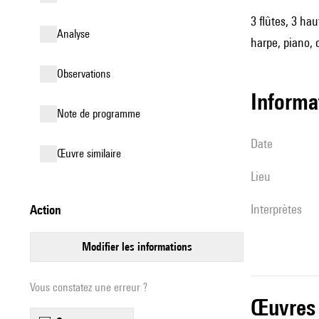
3 flûtes, 3 hau
analyse
harpe, piano, 
observations
informa
Note de programme
date
œuvre similaire
lieu
interprètes
action
modifier les informations
Vous constatez une erreur ?
œuvres