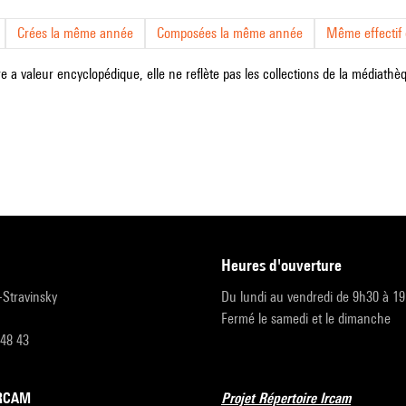
Crées la même année
Composées la même année
Même effectif d
e a valeur encyclopédique, elle ne reflète pas les collections de la médiathèqu
heures d'ouverture
r-Stravinsky
Du lundi au vendredi de 9h30 à 1
Fermé le samedi et le dimanche
 48 43
’IRCAM
Projet Répertoire Ircam