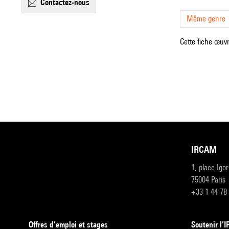
contactez-nous
Même genre
Cette fiche œuvr
IRCAM
1, place Igo
75004 Paris
+33 1 44 78
Offres d’emploi et stages
Soutenir l