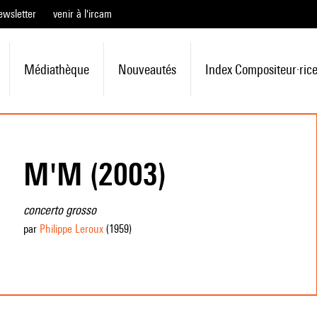
ewsletter
venir à l'ircam
Médiathèque
Nouveautés
Index Compositeur·ric
M'M (2003)
concerto grosso
par
Philippe Leroux
(1959
)