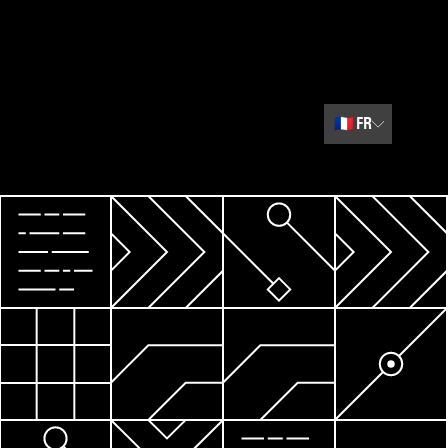
🇫🇷
FR