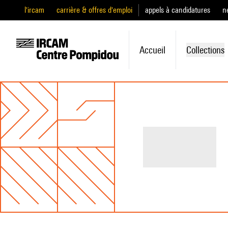
l'ircam
carrière & offres d'emploi
appels à candidatures
n
Accueil
Collections