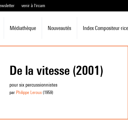
ewsletter
venir à l'ircam
Médiathèque
Nouveautés
Index Compositeur·ric
De la vitesse (2001)
pour six percussionnistes
par
Philippe Leroux
(1959
)