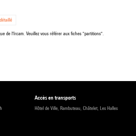
étaillé
e de l'Ircam. Veuillez vous référer aux fiches "partitions".
accès en transports
9h
Hôtel de Ville, Rambuteau, Châtelet, Les Halles