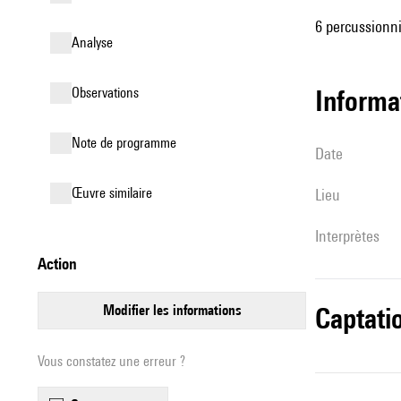
6 percussionn
analyse
observations
informa
Note de programme
date
œuvre similaire
lieu
interprètes
action
modifier les informations
captati
Vous constatez une erreur ?