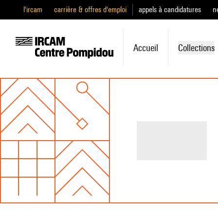
l'ircam
carrière & offres d'emploi
appels à candidatures
n
Accueil
Collections