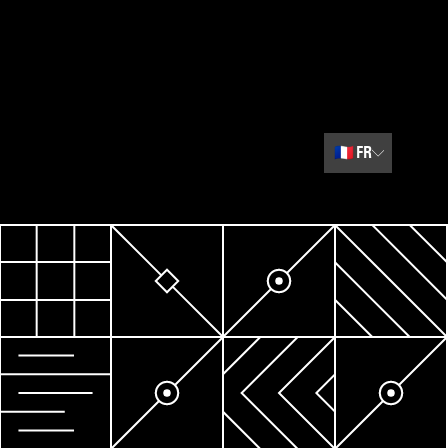
🇫🇷
FR