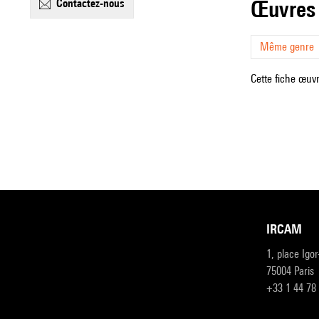
œuvres
contactez-nous
Même genre
Cette fiche œuvr
IRCAM
1, place Igo
75004 Paris
+33 1 44 78