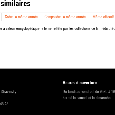
 similaires
Crées la même année
Composées la même année
Même effectif d
e a valeur encyclopédique, elle ne reflète pas les collections de la médiathèqu
heures d'ouverture
r-Stravinsky
Du lundi au vendredi de 9h30 à 1
Fermé le samedi et le dimanche
 48 43