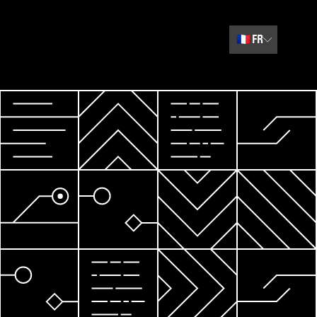
🇫🇷
FR