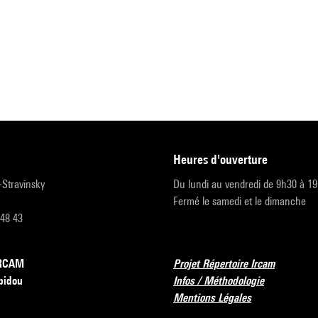
heures d'ouverture
r-Stravinsky
Du lundi au vendredi de 9h30 à 1
Fermé le samedi et le dimanche
 48 43
’IRCAM
Projet Répertoire Ircam
pidou
Infos / Méthodologie
Mentions Légales