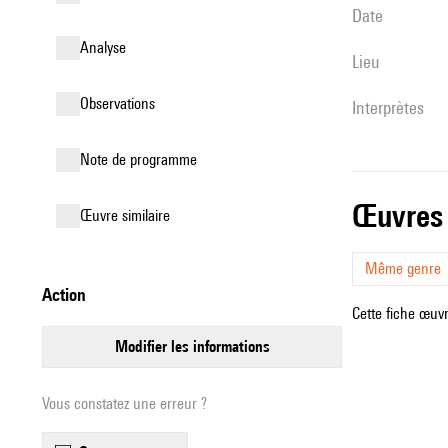
date
analyse
lieu
observations
interprètes
Note de programme
œuvres
œuvre similaire
Même genre
action
Cette fiche œuvr
modifier les informations
Vous constatez une erreur ?