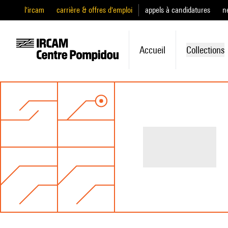
l'ircam
carrière & offres d'emploi
appels à candidatures
n
Accueil
Collections