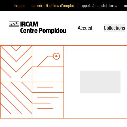
l'ircam
carrière & offres d'emploi
appels à candidatures
n
Accueil
Collections