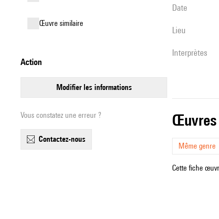
date
œuvre similaire
lieu
interprètes
action
modifier les informations
Vous constatez une erreur ?
œuvres
contactez-nous
Même genre
Cette fiche œuvr