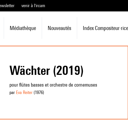
ewsletter
venir à l'ircam
Médiathèque
Nouveautés
Index Compositeur·ric
Wächter (2019)
pour flûtes basses et orchestre de cornemuses
par
Eva Reiter
(1976
)