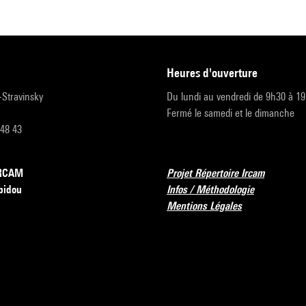
heures d'ouverture
r-Stravinsky
Du lundi au vendredi de 9h30 à 1
Fermé le samedi et le dimanche
 48 43
’IRCAM
Projet Répertoire Ircam
pidou
Infos / Méthodologie
Mentions Légales