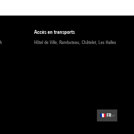
accès en transports
9h
Hôtel de Ville, Rambuteau, Châtelet, Les Halles
🇫🇷
FR