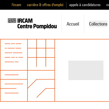
l'ircam
carrière & offres d'emploi
appels à candidatures
n
Accueil
Collections