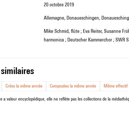
20 octobre 2019
Allemagne, Donaueschingen, Donauesching
Mike Schmid, flûte ; Eva Reiter, Susanne Fröhlich, flûte à bec carrée Paetzold ; Hermine Deurloo,
harmonica ; Deutscher Kammerchor ; SWR Sym
 similaires
Crées la même année
Composées la même année
Même effectif d
e a valeur encyclopédique, elle ne reflète pas les collections de la médiathèqu