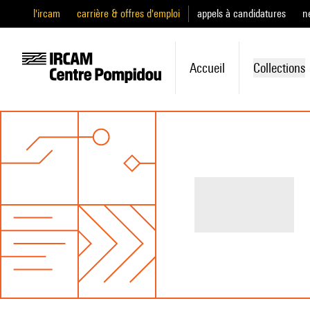
l'ircam
carrière & offres d'emploi
appels à candidatures
n
Accueil
Collections