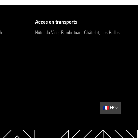
accès en transports
9h
Hôtel de Ville, Rambuteau, Châtelet, Les Halles
🇫🇷
FR