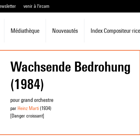
ewsletter
venir à l'ircam
Médiathèque
Nouveautés
Index Compositeur·ric
Wachsende Bedrohung
(1984)
pour grand orchestre
par
Heinz Marti
(1934
)
[Danger croissant]