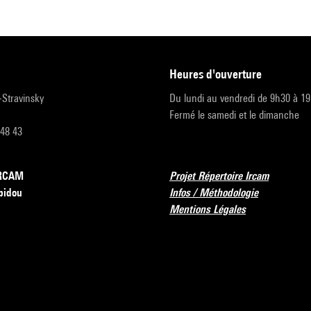
heures d'ouverture
r-Stravinsky
Du lundi au vendredi de 9h30 à 1
Fermé le samedi et le dimanche
 48 43
’IRCAM
Projet Répertoire Ircam
pidou
Infos / Méthodologie
Mentions Légales