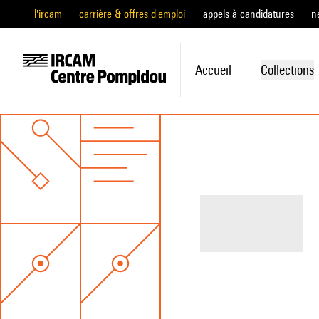
l'ircam
carrière & offres d'emploi
appels à candidatures
n
Accueil
Collections