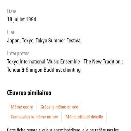
date
18 juillet 1994
lieu
Japon, Tokyo, Tokyo Summer Festival
interprètes
Tokyo International Music Ensemble - The New Tradition ;
Tendai & Shingon Buddhist chanting
œuvres similaires
Même genre
Crées la même année
Composées la même année
Même effectif détaillé
Cette fiche œuvre a valeur encyclopédique, elle ne reflète pas les