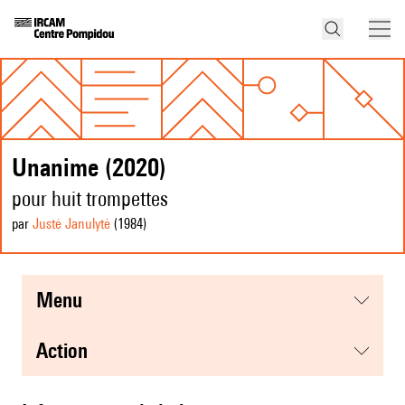
Unanime (2020)
pour huit trompettes
par
Justė Janulytė
(1984
)
menu
action