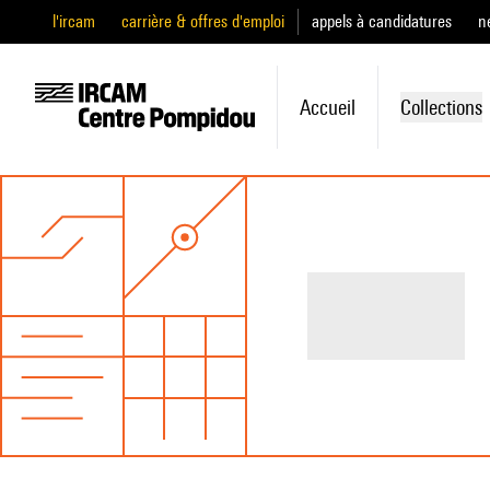
l'ircam
carrière & offres d'emploi
appels à candidatures
n
Accueil
Collections