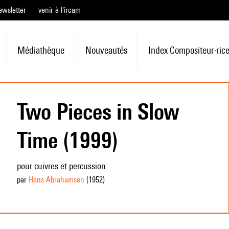
ewsletter
venir à l'ircam
Médiathèque
Nouveautés
Index Compositeur·ric
Two Pieces in Slow
Time (1999)
pour cuivres et percussion
par
Hans Abrahamsen
(1952
)