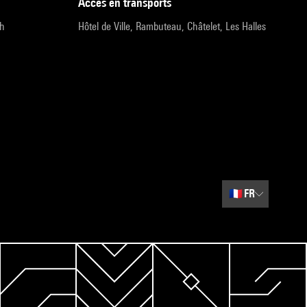
accès en transports
9h
Hôtel de Ville, Rambuteau, Châtelet, Les Halles
🇫🇷
FR