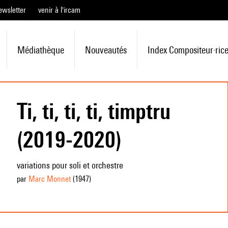
ewsletter
venir à l'ircam
Médiathèque
Nouveautés
Index Compositeur·ric
Ti, ti, ti, ti, timptru
(2019-2020)
variations pour soli et orchestre
par
Marc Monnet
(1947
)