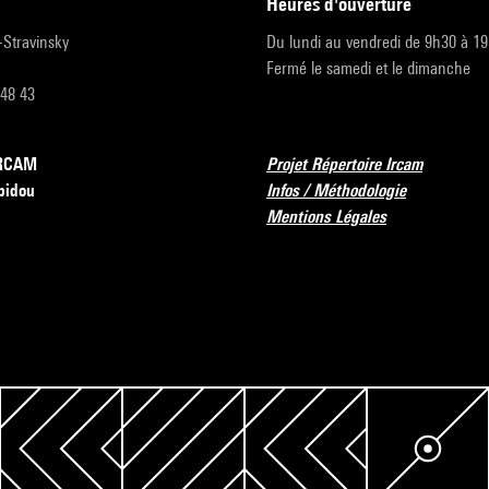
heures d'ouverture
r-Stravinsky
Du lundi au vendredi de 9h30 à 1
Fermé le samedi et le dimanche
 48 43
’IRCAM
Projet Répertoire Ircam
pidou
Infos / Méthodologie
Mentions Légales