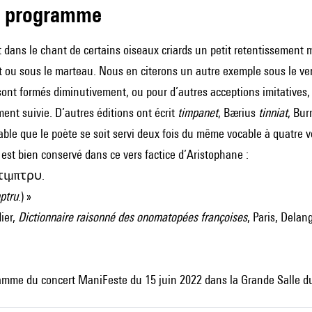
de programme
fet dans le chant de certains oiseaux criards un petit retentissement
t ou sous le marteau. Nous en citerons un autre exemple sous le ve
 sont formés diminutivement, ou pour d’autres acceptions imitatives
ent suivie. D’autres éditions ont écrit
timpanet
, Bærius
tinniat
, Bu
able que le poète se soit servi deux fois du même vocable à quatre v
f est bien conservé dans ce vers factice d’Aristophane :
, τιμπτρυ.
imptru
.) »
ier,
Dictionnaire raisonné des onomatopées françoises
, Paris, Delan
amme du concert ManiFeste du 15 juin 2022 dans la Grande Salle d