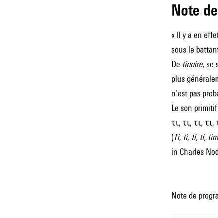
Note 
« Il y a en ef
sous le battan
De
tinnire
, se
plus généralem
n’est pas prob
Le son primiti
τι, τι, τι, τι
(
Ti, ti, ti, ti, t
in Charles Nod
Note de progr