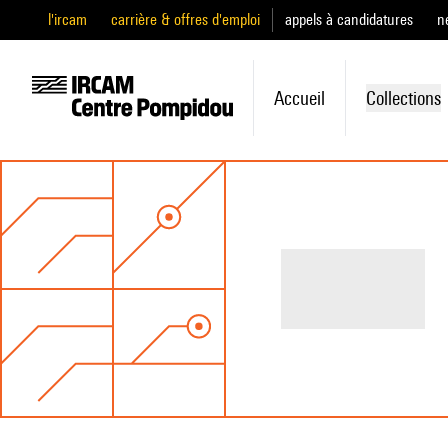
l'ircam
carrière & offres d'emploi
appels à candidatures
n
Accueil
Collections