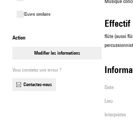
Musique conce
œuvre similaire
effectif
flûte (aussi fl
action
percussionnist
modifier les informations
informa
Vous constatez une erreur ?
contactez-nous
date
lieu
interprètes