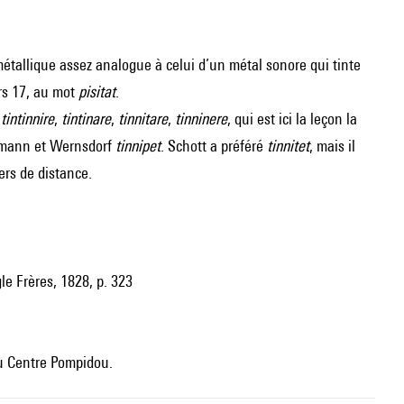
 métallique assez analogue à celui d’un métal sonore qui tinte
rs 17, au mot
pisitat
.
,
tintinnire
,
tintinare
,
tinnitare
,
tinninere
, qui est ici la leçon la
rmann et Wernsdorf
tinnipet
. Schott a préféré
tinnitet
, mais il
ers de distance.
gle Frères, 1828, p. 323
u Centre Pompidou.