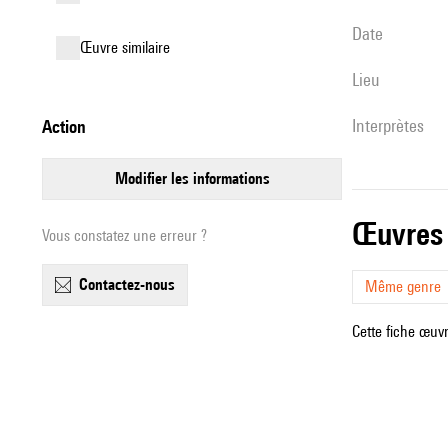
date
œuvre similaire
lieu
interprètes
action
modifier les informations
œuvres
Vous constatez une erreur ?
contactez-nous
Même genre
Cette fiche œuvr