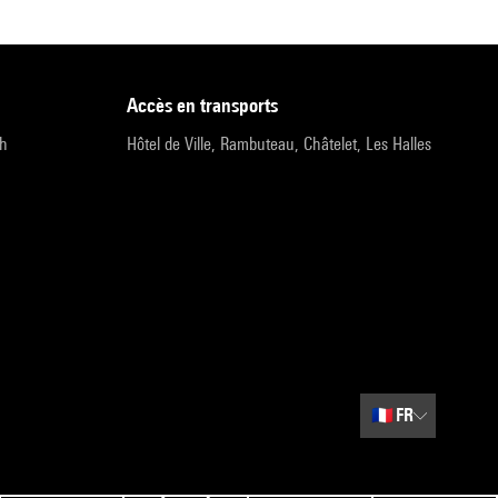
accès en transports
9h
Hôtel de Ville, Rambuteau, Châtelet, Les Halles
🇫🇷
FR