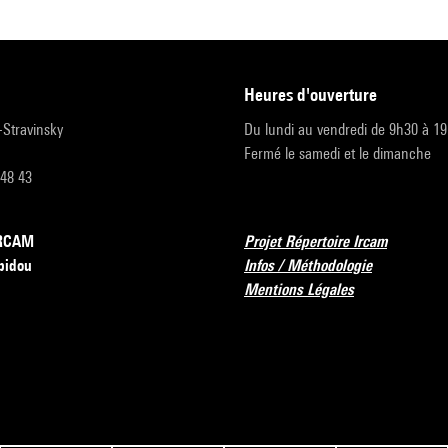
heures d'ouverture
r-Stravinsky
Du lundi au vendredi de 9h30 à 1
Fermé le samedi et le dimanche
 48 43
’IRCAM
Projet Répertoire Ircam
pidou
Infos / Méthodologie
Mentions Légales