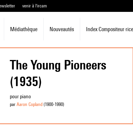
ewsletter
venir à l'ircam
Médiathèque
Nouveautés
Index Compositeur·ric
The Young Pioneers
(1935)
pour piano
par
Aaron Copland
(1900
-1990
)