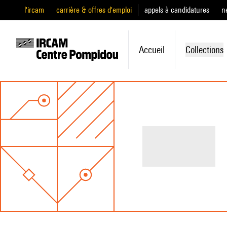
l'ircam
carrière & offres d'emploi
appels à candidatures
n
Accueil
Collections