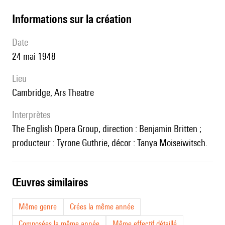
informations sur la création
date
24 mai 1948
lieu
Cambridge, Ars Theatre
interprètes
The English Opera Group, direction : Benjamin Britten ;
producteur : Tyrone Guthrie, décor : Tanya Moiseiwitsch.
œuvres similaires
Même genre
Crées la même année
Composées la même année
Même effectif détaillé