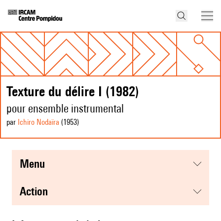
Texture du délire I (1982)
pour ensemble instrumental
par
Ichiro Nodaïra
(1953
)
menu
action