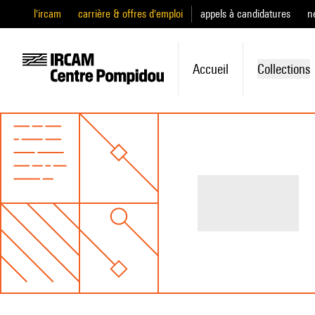
l'ircam
carrière & offres d'emploi
appels à candidatures
n
Accueil
Collections