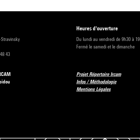
heures d'ouverture
r-Stravinsky
Du lundi au vendredi de 9h30 à 1
Fermé le samedi et le dimanche
 48 43
’IRCAM
Projet Répertoire Ircam
pidou
Infos / Méthodologie
Mentions Légales