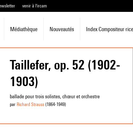
ewsletter
venir à l'ircam
Médiathèque
Nouveautés
Index Compositeur·ric
Taillefer, op. 52 (1902-
1903)
ballade pour trois solistes, chœur et orchestre
par
Richard Strauss
(1864
-1949
)