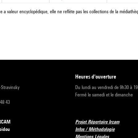
e a valeur encyclopédique, elle ne reflète pas les collections de la médiathèqu
heures d'ouverture
r-Stravinsky
Du lundi au vendredi de 9h30 à 1
Fermé le samedi et le dimanche
 48 43
’IRCAM
Projet Répertoire Ircam
pidou
Infos / Méthodologie
Mentions Légales