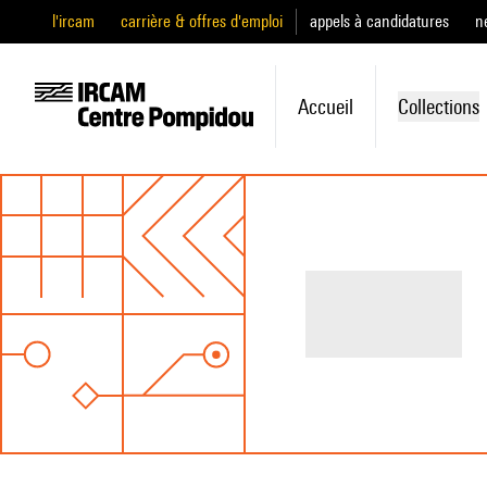
l'ircam
carrière & offres d'emploi
appels à candidatures
n
Accueil
Collections