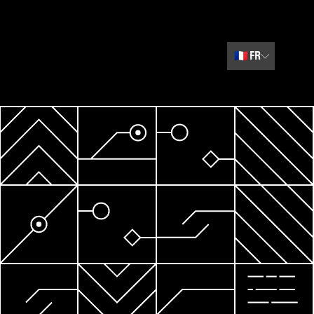
🇫🇷
FR