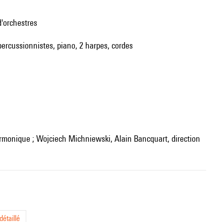
d'orchestres
 percussionnistes, piano, 2 harpes, cordes
armonique ; Wojciech Michniewski, Alain Bancquart, direction
étaillé