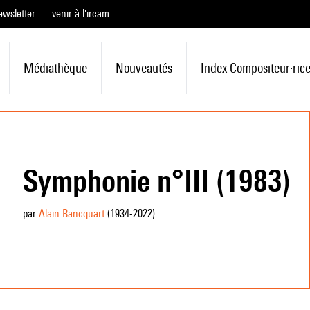
ewsletter
venir à l'ircam
Médiathèque
Nouveautés
Index Compositeur·ric
Symphonie n°III (1983)
par
Alain Bancquart
(1934
-2022
)