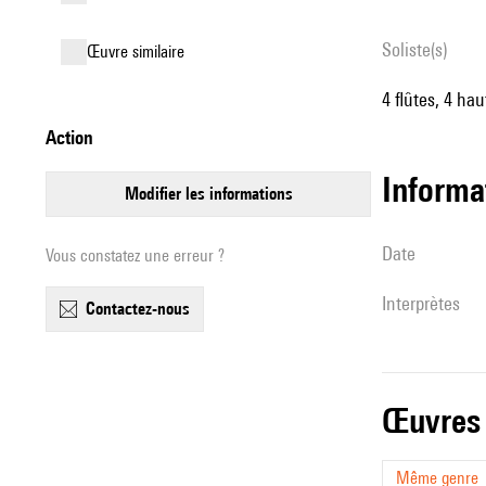
Soliste(s)
œuvre similaire
4 flûtes, 4 ha
action
informa
modifier les informations
date
Vous constatez une erreur ?
interprètes
contactez-nous
œuvres
Même genre