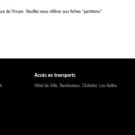
e de l'Ircam. Veuillez vous référer aux fiches "partitions".
accès en transports
9h
Hôtel de Ville, Rambuteau, Châtelet, Les Halles