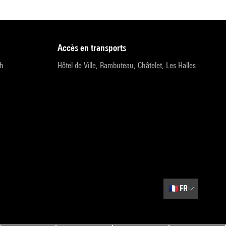
accès en transports
9h
Hôtel de Ville, Rambuteau, Châtelet, Les Halles
🇫🇷
FR