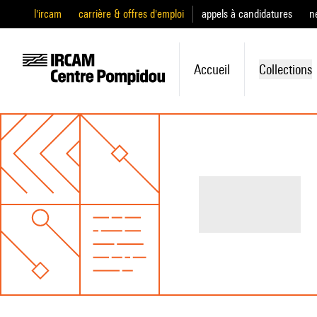
l'ircam
carrière & offres d'emploi
appels à candidatures
n
Accueil
Collections