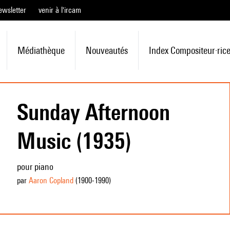
ewsletter
venir à l'ircam
Médiathèque
Nouveautés
Index Compositeur·ric
Sunday Afternoon
Music (1935)
pour piano
par
Aaron Copland
(1900
-1990
)