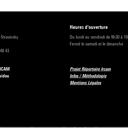
heures d'ouverture
r-Stravinsky
Du lundi au vendredi de 9h30 à 1
Fermé le samedi et le dimanche
 48 43
’IRCAM
Projet Répertoire Ircam
pidou
Infos / Méthodologie
Mentions Légales