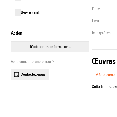
date
œuvre similaire
lieu
interprètes
action
modifier les informations
œuvres
Vous constatez une erreur ?
contactez-nous
Même genre
Cette fiche œuvr