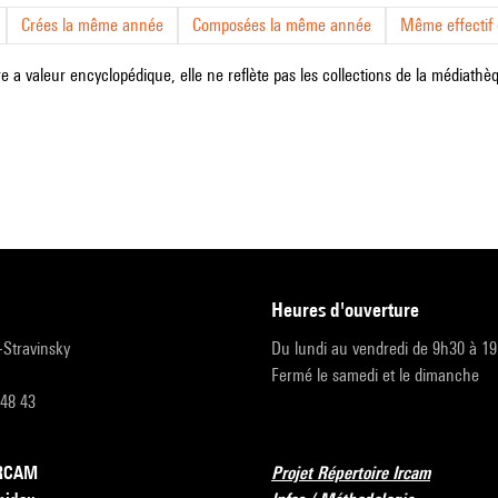
Crées la même année
Composées la même année
Même effectif d
e a valeur encyclopédique, elle ne reflète pas les collections de la médiathèqu
heures d'ouverture
r-Stravinsky
Du lundi au vendredi de 9h30 à 1
Fermé le samedi et le dimanche
 48 43
’IRCAM
Projet Répertoire Ircam