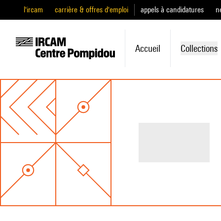
l'ircam
carrière & offres d'emploi
appels à candidatures
n
Accueil
Collections