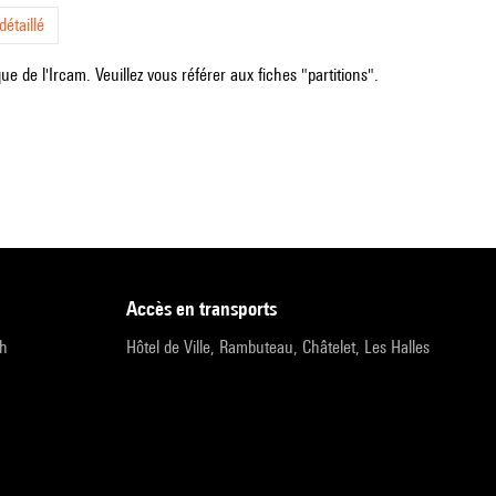
étaillé
e de l'Ircam. Veuillez vous référer aux fiches "partitions".
accès en transports
9h
Hôtel de Ville, Rambuteau, Châtelet, Les Halles