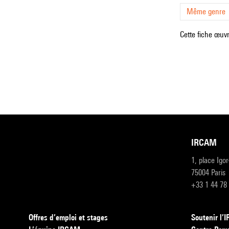
Même genre
Cette fiche œuvr
IRCAM
1, place Igo
75004 Paris
+33 1 44 78
Offres d’emploi et stages
Soutenir l