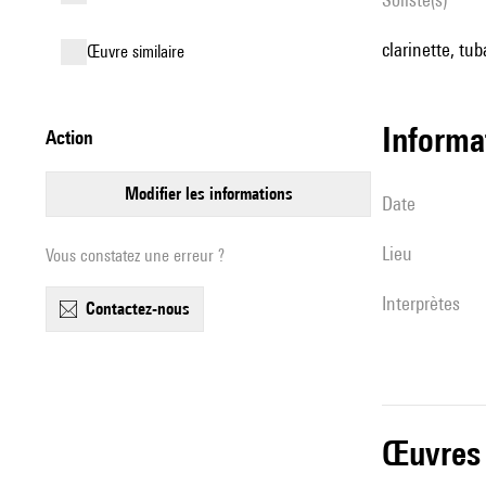
clarinette, tu
œuvre similaire
informa
action
modifier les informations
date
lieu
Vous constatez une erreur ?
interprètes
contactez-nous
œuvres