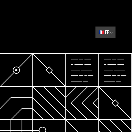
🇫🇷
FR