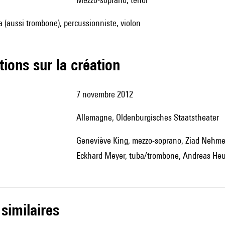
ba (aussi trombone), percussionniste, violon
tions sur la création
7 novembre 2012
Allemagne, Oldenburgisches Staatstheater
Geneviève King, mezzo-soprano, Ziad Nehme, ténor, Gabriella Paterson, violon, Dagmar Ludwig, clarinette,
Eckhard Meyer, tuba/trombone, Andreas He
 similaires