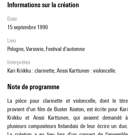
informations sur la création
date
15 septembre 1990
lieu
Pologne, Varsovie, Festival d'automne
interprètes
Kari Kriikku : clarinette, Anssi Karttunen : violoncelle.
Note de programme
La pièce pour clarinette et violoncelle, dont le titre
provient d'un film de Buster Keaton, est écrite pour Kari
Kriikku et Anssi Karttunen, qui avaient demandé à
plusieurs compositeurs finlandais de leur écrire un duo.
La création a eu lieu lors d'un concert de l'ensemble