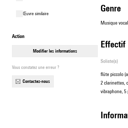
genre
œuvre similaire
Musique vocale
action
effectif
modifier les informations
Soliste(s)
Vous constatez une erreur ?
flûte piccolo (
contactez-nous
2 clarinettes,
vibraphone, 5 
informa