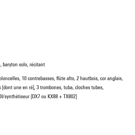
, baryton solo, récitant
violoncelles, 10 contrebasses, flûte alto, 2 hautbois, cor anglais,
es [dont une en ré], 3 trombones, tuba, cloches tubes,
IDI/synthétiseur [DX7 ou KX88 + TX802]