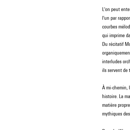
L'on peut enten
l'un par rappor
courbes mélodi
qui imprime da
Du récitatif Mo
organiquement 
interludes or
ils servent de
À mi-chemin, l
histoire. La m
matière propre
mythiques des 