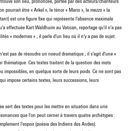
 trouve son lieu, prononcée, portée par des acteurs/chanteurs
 pourrait être « Arkel », le ténor « Mario », le mezzo « la
itant) est une figure fixe qui représente l'absence maximale
 qu'a effectuée Kart Waldhuim au Vatican, reportage qu'il n'a pas
és « modernes » ; il parle d'un lieu où il n'y a pas de sujet.
 n'est pas de résoudre un noeud dramatique ; il s'agit d'une «
eur thématique. Ces textes traitent de la question des mots
ou impossibles, en quelque sorte de leurs poids. Ce ne sont pas
qui impose certains textes, leurs successions, leurs
 se sert des textes pour les mettre en situation dans une
ésonances que l'on peut cerner à travers quatre archétypes :
implement l'espoir (poésie des Indiens des Andes).