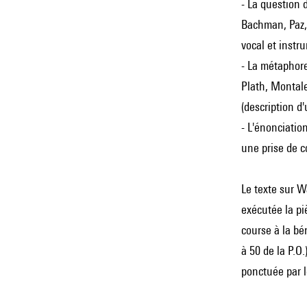
- La question 
Bachman, Paz, 
vocal et instr
- La métaphore
Plath, Montale
(description d'
- L'énonciatio
une prise de c
Le texte sur W
exécutée la pi
course à la bé
à 50 de la P.O
ponctuée par l