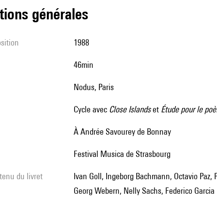
tions générales
sition
1988
46min
Nodus, Paris
cycle avec
Close Islands
et
Étude pour le po
à Andrée Savourey de Bonnay
Festival Musica de Strasbourg
tenu du livret
Ivan Goll, Ingeborg Bachmann, Octavio Paz, Philip Larkin, Sylvia Plath, Philippe Jacottet, E.E. Cummings,
Georg Webern, Nelly Sachs, Federico Garcia