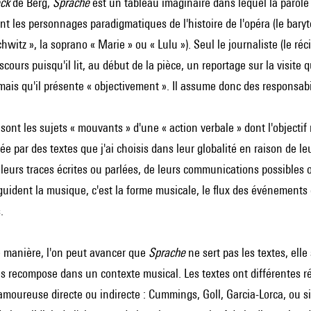
ck
de Berg,
Sprache
est un tableau imaginaire dans lequel la parole
t les personnages paradigmatiques de l'histoire de l'opéra (le baryton
witz », la soprano « Marie » ou « Lulu »). Seul le journaliste (le réc
scours puisqu'il lit, au début de la pièce, un reportage sur la visite
ais qu'il présente « objectivement ». Il assume donc des responsabilit
sont les sujets « mouvants » d'une « action verbale » dont l'objectif
ée par des textes que j'ai choisis dans leur globalité en raison de l
leurs traces écrites ou parlées, de leurs communications possibles 
 guident la musique, c'est la forme musicale, le flux des événements 
.
e manière, l'on peut avancer que
Sprache
ne sert pas les textes, elle
les recompose dans un contexte musical. Les textes ont différentes r
 amoureuse directe ou indirecte : Cummings, Goll, Garcia-Lorca, ou s