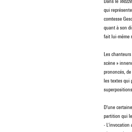
Dans le
Wozze
qui représenten
comtesse Gesch
quant à son di
fait lui-même m
Les chanteurs 
scène » innerv
prononcés, de 
les textes qui
superpositions
D'une certain
partition qui 
- L'invocation