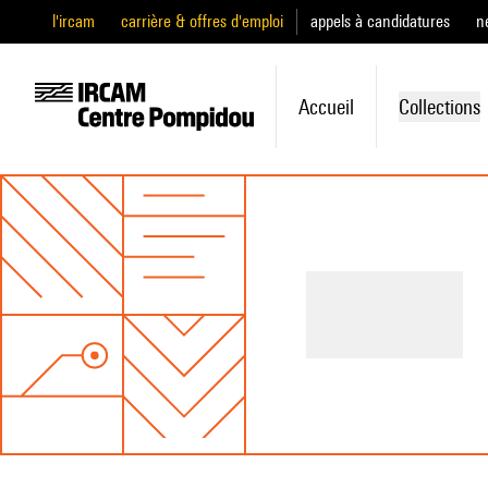
l'ircam
carrière & offres d'emploi
appels à candidatures
n
Accueil
Collections