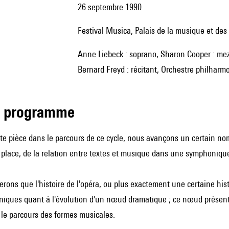
26 septembre 1990
Festival Musica, Palais de la musique et de
Anne Liebeck : soprano, Sharon Cooper : mezzo-soprano, Andreas Jäggy : ténor, Jacques Bonna : baryton,
Bernard Freyd : récitant, Orchestre philharm
de programme
tte pièce dans le parcours de ce cycle, nous avançons un certain nom
 place, de la relation entre textes et musique dans une symphonique
rons que l'histoire de l'opéra, ou plus exactement une certaine his
niques quant à l'évolution d'un nœud dramatique ; ce nœud présent
 le parcours des formes musicales.