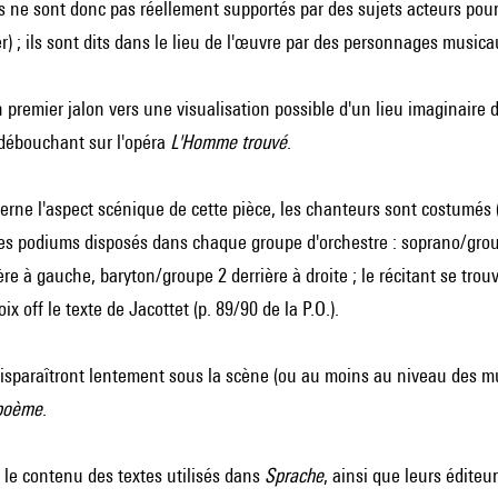
s ne sont donc pas réellement supportés par des sujets acteurs pour 
er) ; ils sont dits dans le lieu de l'œuvre par des personnages music
 premier jalon vers une visualisation possible d'un lieu imaginaire 
 débouchant sur l'opéra
L'Homme trouvé
.
erne l'aspect scénique de cette pièce, les chanteurs sont costumés 
es podiums disposés dans chaque groupe d'orchestre : soprano/grou
re à gauche, baryton/groupe 2 derrière à droite ; le récitant se trouv
x off le texte de Jacottet (p. 89/90 de la P.O.).
sparaîtront lentement sous la scène (ou au moins au niveau des mus
 poème
.
et le contenu des textes utilisés dans
Sprache
, ainsi que leurs éditeur