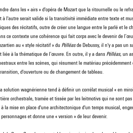
dre dans les « airs » d'opéra de Mozart que la ritournelle ou le refra
t à l'autre serait valide si la transitivité immédiate entre texte et m
ques des récitatifs, outre de créer une langue entre le parlé et le
ns ce contexte une cohérence qui fait corps avec le devenir de l’œu
zartien au « style récitatif » du
Pélléas
de Debussy, il n'y a pas un 
liée à la thématique de l’œuvre. En outre, il y a dans
Pélléas
, un a
chestraux entre les scènes, qui résument le matériau précédemment 
 transition, d'ouverture ou de changement de tableau.
a solution wagnérienne tend à définir un corrélat musical « en miro
atière orchestrale, tramée et tissée par les leitmotivs qui ne sont p
 à la mise en place d'une architectonique d'un temps musical, engend
personnages et donne une « version » de leur devenir.