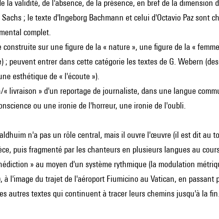
de la validité, de l'absence, de la présence, en bref de la dimension 
Sachs ; le texte d'Ingeborg Bachmann et celui d'Octavio Paz sont cha
umental complet.
 construite sur une figure de la « nature », une figure de la « femme 
) ; peuvent entrer dans cette catégorie les textes de G. Webern (des
une esthétique de « l'écoute »).
n/« livraison » d'un reportage de journaliste, dans une langue commu
onscience ou une ironie de l'horreur, une ironie de l'oubli.
aldhuim n'a pas un rôle central, mais il ouvre l'œuvre (il est dit au 
èce, puis fragmenté par les chanteurs en plusieurs langues au cour
nédiction » au moyen d'un système rythmique (la modulation métriqu
.), à l'image du trajet de l'aéroport Fiumicino au Vatican, en passant
es autres textes qui continuent à tracer leurs chemins jusqu'à la fin