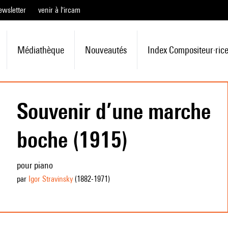
ewsletter
venir à l'ircam
Médiathèque
Nouveautés
Index Compositeur·ric
Souvenir d’une marche
boche (1915)
pour piano
par
Igor Stravinsky
(1882
-1971
)