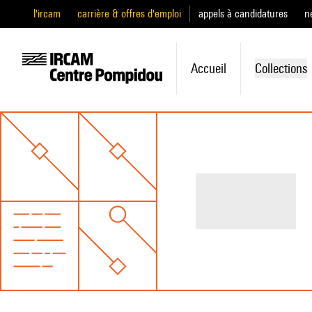
l'ircam
carrière & offres d'emploi
appels à candidatures
n
Accueil
Collections