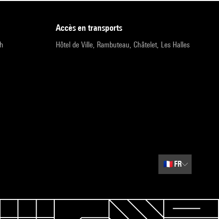
accès en transports
9h
Hôtel de Ville, Rambuteau, Châtelet, Les Halles
🇫🇷
FR