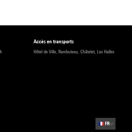
accès en transports
9h
Hôtel de Ville, Rambuteau, Châtelet, Les Halles
🇫🇷
FR