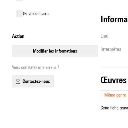
œuvre similaire
informa
lieu
action
interprètes
modifier les informations
Vous constatez une erreur ?
œuvres
contactez-nous
Même genre
Cette fiche œuvr