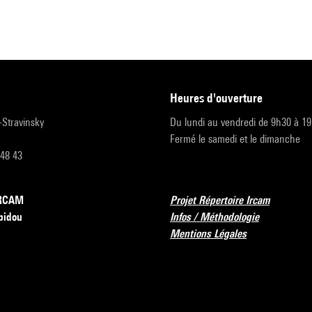
heures d'ouverture
r-Stravinsky
Du lundi au vendredi de 9h30 à 1
Fermé le samedi et le dimanche
 48 43
’IRCAM
Projet Répertoire Ircam
pidou
Infos / Méthodologie
Mentions Légales