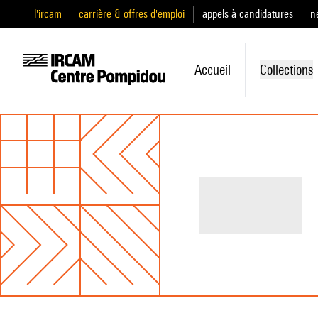
l'ircam
carrière & offres d'emploi
appels à candidatures
n
Accueil
Collections