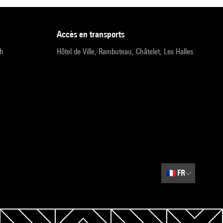
accès en transports
9h
Hôtel de Ville, Rambuteau, Châtelet, Les Halles
🇫🇷
FR