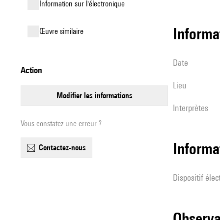
Information sur l'électronique
informa
œuvre similaire
date
action
lieu
modifier les informations
interprètes
Vous constatez une erreur ?
Informa
contactez-nous
Dispositif éle
observ