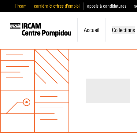
l'ircam
carrière & offres d'emploi
appels à candidatures
n
Accueil
Collections