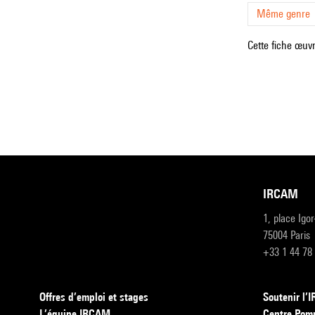
Même genre
Cette fiche œuvr
IRCAM
1, place Igo
75004 Paris
+33 1 44 78
Offres d’emploi et stages
Soutenir l
L’équipe IRCAM
Centre Pom