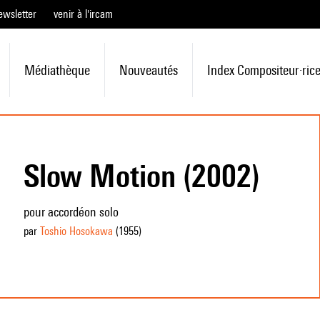
ewsletter
venir à l'ircam
Médiathèque
Nouveautés
Index Compositeur·ric
Slow Motion (2002)
pour accordéon solo
par
Toshio Hosokawa
(1955
)