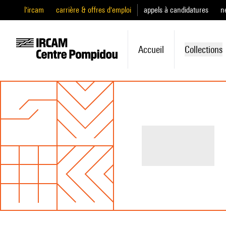
l'ircam
carrière & offres d'emploi
appels à candidatures
n
Accueil
Collections