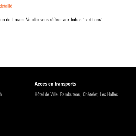
étaillé
e de l'Ircam. Veuillez vous référer aux fiches "partitions".
accès en transports
9h
Hôtel de Ville, Rambuteau, Châtelet, Les Halles