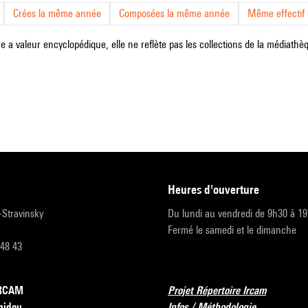
Crées la même année
Composées la même année
Même effectif d
e a valeur encyclopédique, elle ne reflète pas les collections de la médiathèqu
heures d'ouverture
r-Stravinsky
Du lundi au vendredi de 9h30 à 1
Fermé le samedi et le dimanche
 48 43
’IRCAM
Projet Répertoire Ircam
pidou
Infos / Méthodologie