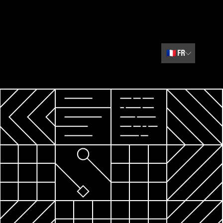
🇫🇷
FR