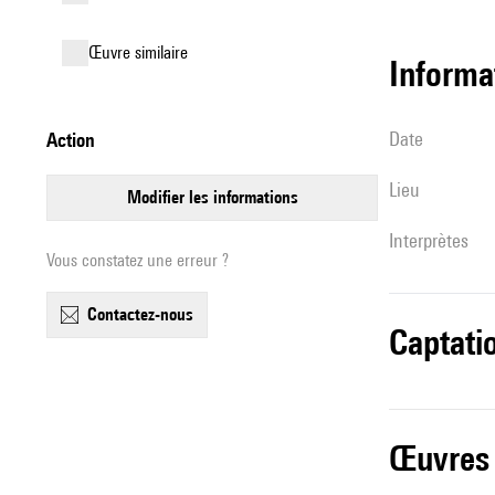
œuvre similaire
informa
date
action
lieu
modifier les informations
interprètes
Vous constatez une erreur ?
contactez-nous
captati
œuvres