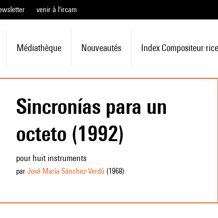
ewsletter
venir à l'ircam
Médiathèque
Nouveautés
Index Compositeur·ric
Sincronías para un
octeto (1992)
pour huit instruments
par
José María Sánchez-Verdú
(1968
)