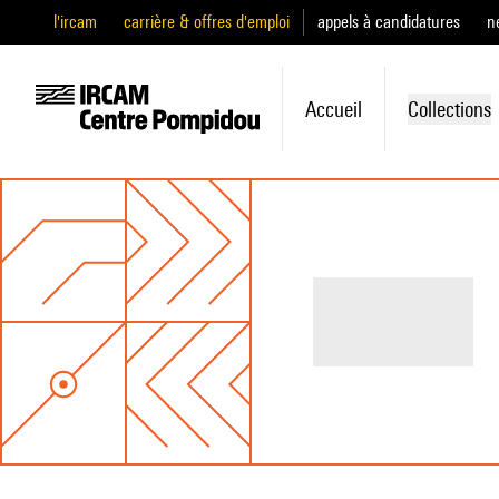
l'ircam
carrière & offres d'emploi
appels à candidatures
n
Accueil
Collections