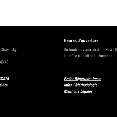
heures d'ouverture
r-Stravinsky
Du lundi au vendredi de 9h30 à 1
Fermé le samedi et le dimanche
 48 43
’IRCAM
Projet Répertoire Ircam
pidou
Infos / Méthodologie
Mentions Légales