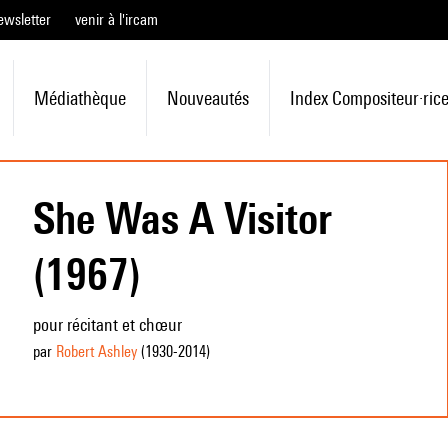
ewsletter
venir à l'ircam
Médiathèque
Nouveautés
Index Compositeur·ric
She Was A Visitor
(1967)
pour récitant et chœur
par
Robert Ashley
(1930
-2014
)