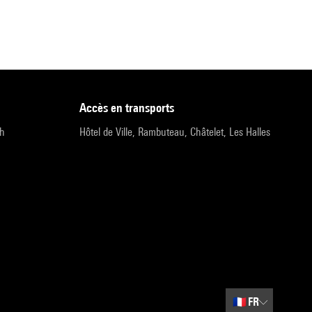
accès en transports
9h
Hôtel de Ville, Rambuteau, Châtelet, Les Halles
🇫🇷
FR