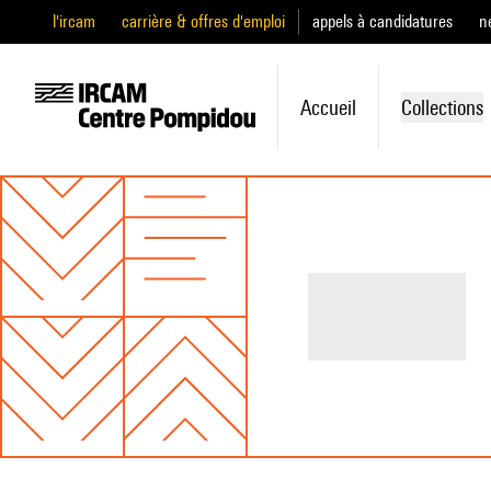
l'ircam
carrière & offres d'emploi
appels à candidatures
n
Accueil
Collections