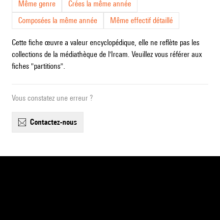
Même genre
Crées la même année
Composées la même année
Même effectif détaillé
Cette fiche œuvre a valeur encyclopédique, elle ne reflète pas les
collections de la médiathèque de l'Ircam. Veuillez vous référer aux
fiches "partitions".
Vous constatez une erreur ?
contactez-nous