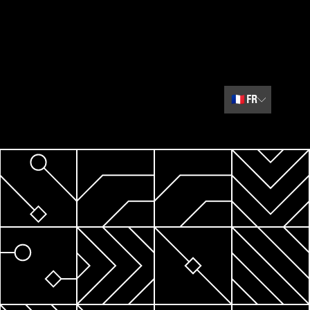
🇫🇷
FR