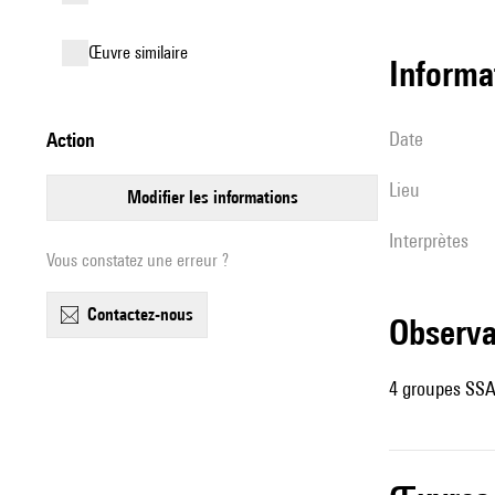
œuvre similaire
informa
date
action
lieu
modifier les informations
interprètes
Vous constatez une erreur ?
contactez-nous
observ
4 groupes SS