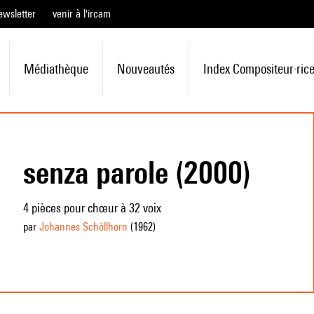
ewsletter
venir à l'ircam
Médiathèque
Nouveautés
Index Compositeur·ric
senza parole (2000)
4 pièces pour chœur à 32 voix
par
Johannes Schöllhorn
(1962
)