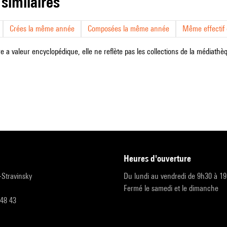
 similaires
Crées la même année
Composées la même année
Même effectif d
e a valeur encyclopédique, elle ne reflète pas les collections de la médiathèqu
heures d'ouverture
r-Stravinsky
Du lundi au vendredi de 9h30 à 1
Fermé le samedi et le dimanche
 48 43