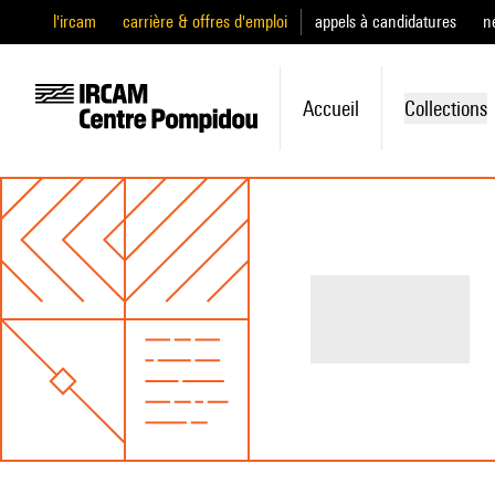
l'ircam
carrière & offres d'emploi
appels à candidatures
n
Accueil
Collections