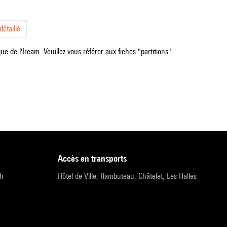
étaillé
e de l'Ircam. Veuillez vous référer aux fiches "partitions".
accès en transports
9h
Hôtel de Ville, Rambuteau, Châtelet, Les Halles