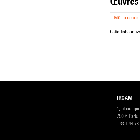
œuvres
Même genre
Cette fiche œuvr
IRCAM
1, place Igo
75004 Paris
+33 1 44 78