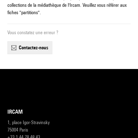
collections de la médiathèque de l'Ircam. Veuillez vous référer aux
fiches "partitions".
Vous constatez une erreur ?
contactez-nous
IRCAM
1, place Igor-Stravinsky
75004 Paris
+33 1 44 78 48 43