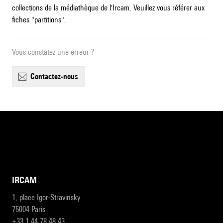
collections de la médiathèque de l'Ircam. Veuillez vous référer aux
fiches "partitions".
Vous constatez une erreur ?
contactez-nous
IRCAM
1, place Igor-Stravinsky
75004 Paris
+33 1 44 78 48 43