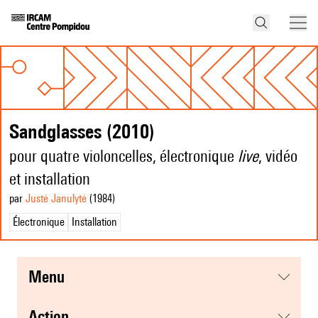
Sandglasses (2010)
pour quatre violoncelles, électronique
live
, vidéo
et installation
par
Justė Janulytė
(1984
)
Électronique
Installation
menu
action