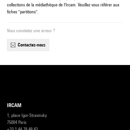
collections de la médiathèque de l'Ircam. Veuillez vous référer aux
fiches "partitions".
Vous constatez une erreur ?
contactez-nous
IRCAM
1, place Igor-Stravinsky
75004 Paris
+33 1 44 78 48 43