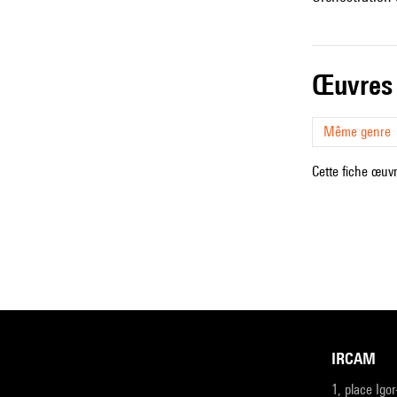
œuvres
Même genre
Cette fiche œuvr
IRCAM
1, place Igo