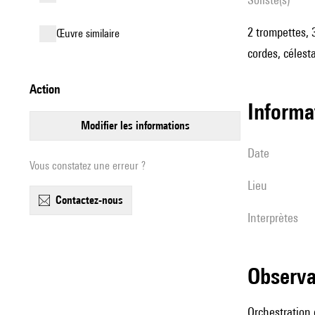
2 trompettes, 3
œuvre similaire
cordes, célest
action
informa
modifier les informations
date
Vous constatez une erreur ?
lieu
contactez-nous
interprètes
observ
Orchestration