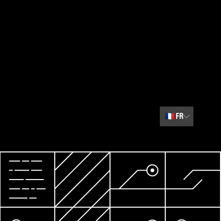
🇫🇷
FR