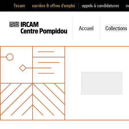
l'ircam
carrière & offres d'emploi
appels à candidatures
n
Accueil
Collections