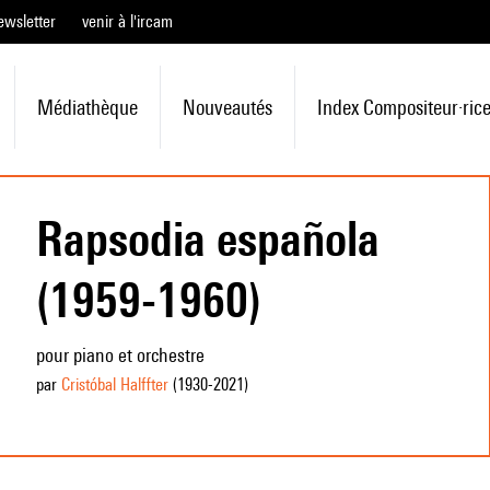
ewsletter
venir à l'ircam
Médiathèque
Nouveautés
Index Compositeur·ric
Rapsodia española
(1959-1960)
pour piano et orchestre
par
Cristóbal Halffter
(1930
-2021
)