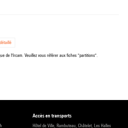
étaillé
e de l'Ircam. Veuillez vous référer aux fiches "partitions".
accès en transports
9h
Hôtel de Ville, Rambuteau, Châtelet, Les Halles