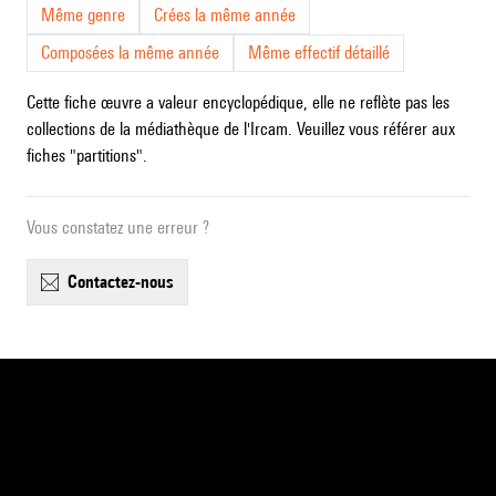
Même genre
Crées la même année
Composées la même année
Même effectif détaillé
Cette fiche œuvre a valeur encyclopédique, elle ne reflète pas les
collections de la médiathèque de l'Ircam. Veuillez vous référer aux
fiches "partitions".
Vous constatez une erreur ?
contactez-nous