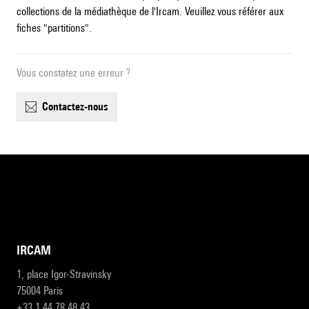
collections de la médiathèque de l'Ircam. Veuillez vous référer aux
fiches "partitions".
Vous constatez une erreur ?
contactez-nous
IRCAM
1, place Igor-Stravinsky
75004 Paris
+33 1 44 78 48 43