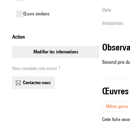
date
œuvre similaire
interprètes
action
observ
modifier les informations
Second prix d
Vous constatez une erreur ?
contactez-nous
œuvres
Même genre
Cette fiche œuvr