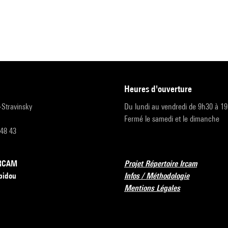
heures d'ouverture
r-Stravinsky
Du lundi au vendredi de 9h30 à 1
Fermé le samedi et le dimanche
 48 43
’IRCAM
Projet Répertoire Ircam
pidou
Infos / Méthodologie
Mentions Légales