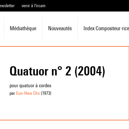
ewsletter
venir à l'ircam
Médiathèque
Nouveautés
Index Compositeur·ric
Quatuor n° 2 (2004)
pour quatuor à cordes
par
Eun-Hwa Cho
(1973
)