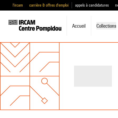
l'ircam
carrière & offres d'emploi
appels à candidatures
n
Accueil
Collections