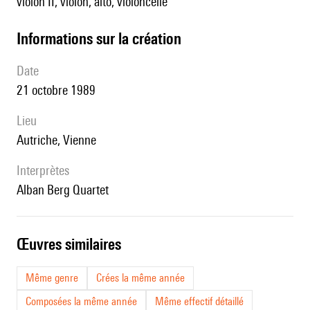
violon II, violon, alto, violoncelle
informations sur la création
date
21 octobre 1989
lieu
Autriche, Vienne
interprètes
Alban Berg Quartet
œuvres similaires
Même genre
Crées la même année
Composées la même année
Même effectif détaillé