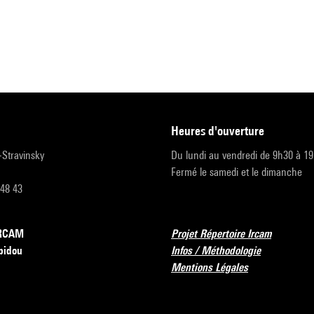
heures d'ouverture
r-Stravinsky
Du lundi au vendredi de 9h30 à 1
Fermé le samedi et le dimanche
 48 43
’IRCAM
Projet Répertoire Ircam
pidou
Infos / Méthodologie
Mentions Légales