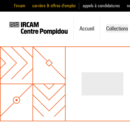
l'ircam
carrière & offres d'emploi
appels à candidatures
n
Accueil
Collections