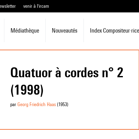
ewsletter
venir à l'ircam
Médiathèque
Nouveautés
Index Compositeur·ric
Quatuor à cordes n° 2
(1998)
par
Georg Friedrich Haas
(1953
)