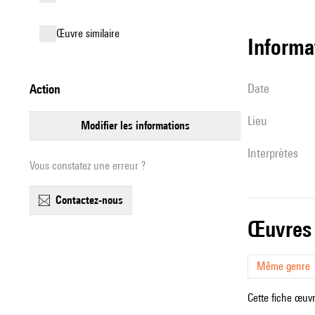
œuvre similaire
informa
date
action
lieu
modifier les informations
interprètes
Vous constatez une erreur ?
contactez-nous
œuvres
Même genre
Cette fiche œuvr