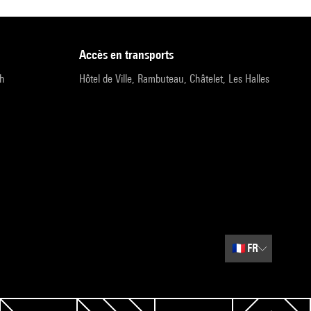
accès en transports
9h
Hôtel de Ville, Rambuteau, Châtelet, Les Halles
🇫🇷
FR