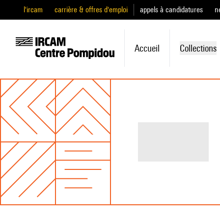
l'ircam
carrière & offres d'emploi
appels à candidatures
n
Accueil
Collections