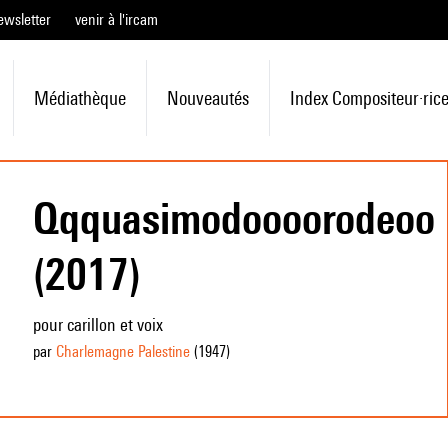
ewsletter
venir à l'ircam
Médiathèque
Nouveautés
Index Compositeur·ric
Qqquasimodoooorodeoo
(2017)
pour carillon et voix
par
Charlemagne Palestine
(1947
)