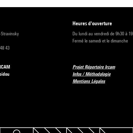
heures d'ouverture
r-Stravinsky
Du lundi au vendredi de 9h30 à 1
Fermé le samedi et le dimanche
 48 43
’IRCAM
Projet Répertoire Ircam
pidou
Infos / Méthodologie
Mentions Légales